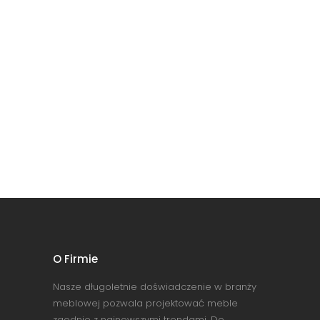
O Firmie
Nasze długoletnie doświadczenie w branży
meblowej pozwala projektować meble
zgodnie z najnowszymi trendami. Do