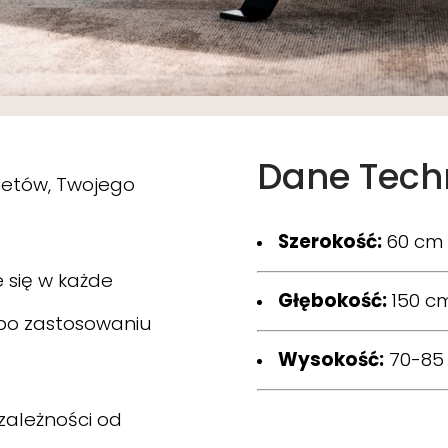
Dane Tech
inetów, Twojego
Szerokość:
60 cm
 się w każde
Głębokość:
150 c
po zastosowaniu
Wysokość:
70-85
zależności od