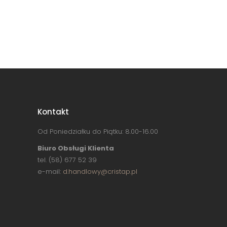
Kontakt
Od Poniedziałku do Piątku: 8.00-16.00
Biuro Obsługi Klienta
tel. (58) 677 52 39
e-mail:
d.handlowy@cristap.pl