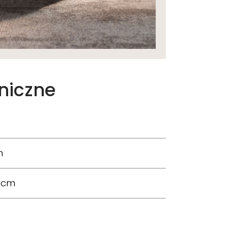
niczne
m
 cm