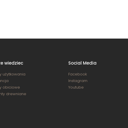
e wiedziec
Social Media
y użytkowania
Facebook
ncja
Instagram
y obiciowe
Youtube
nty drewniane