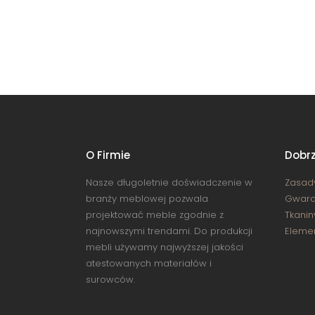
O Firmie
Dobrz
Nasze długoletnie doświadczenie w
Zasad
branży meblowej pozwala
Gwara
projektować meble zgodnie z
Tkanin
najnowszymi trendami. Do produkcji
Eleme
mebli używamy najwyższej jakości
atestowanych materiałów i
surowców.