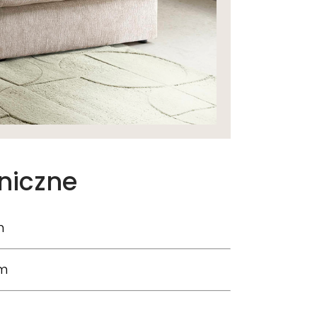
niczne
m
m