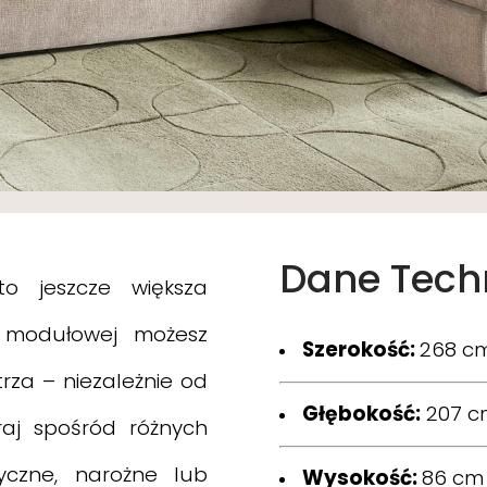
Dane Tech
o jeszcze większa
ji modułowej możesz
Szerokość:
268 c
za – niezależnie od
Głębokość:
207 c
raj spośród różnych
yczne, narożne lub
Wysokość:
86 cm